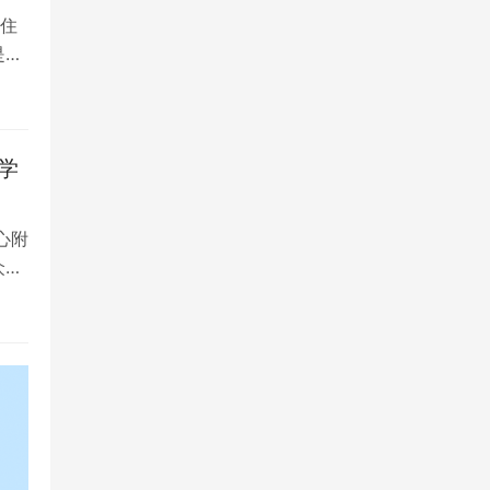
住
是留
学
心附
众多