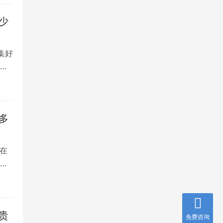
少
集好
将
多
在
是
贵
免费咨询