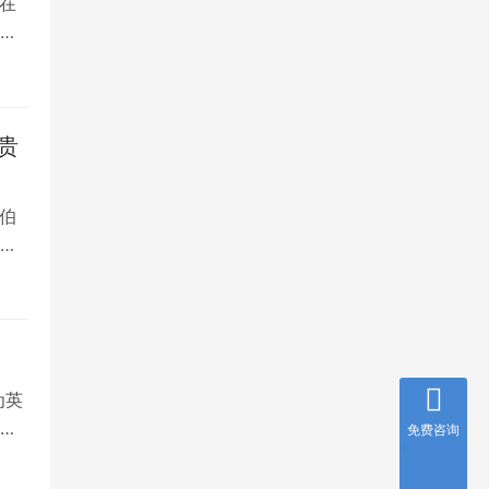
在
是
贵
伯
，
为英
就
免费咨询