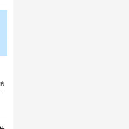
的
院
住