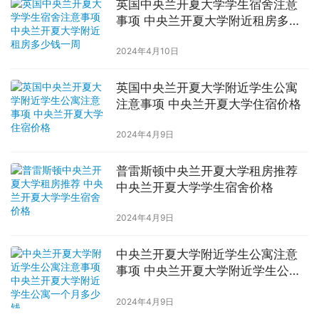
英国中央兰开夏大学学生宿舍注意
事项 中央兰开夏大学附近租房多少
钱一周
2024年4月10日
英国中央兰开夏大学附近学生公寓
注意事项 中央兰开夏大学住宿价格
2024年4月9日
普雷斯顿中央兰开夏大学租房推荐
中央兰开夏大学学生宿舍价格
2024年4月9日
中央兰开夏大学附近学生公寓注意
事项 中央兰开夏大学附近学生公寓
一个月多少钱
2024年4月9日