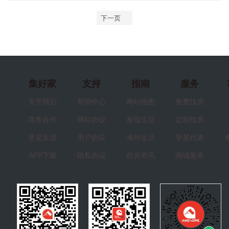
下一页
集好家
支持
指南
服务
关于我们
帮助中心
网站地图
免费找房
商务合作
网站协议
发现生活
定制找房
意见反馈
用户协议
海外生活
学居代表
APP下载
隐私协议
租房资讯
商城服务