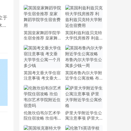
意事项 罗斯布鲁弗
攻略 坎伯韦尔艺术
戏剧演艺学院住宿一
学院预科中心附近住
个月多少钱
宿费用
立于
水平
英国皇家舞蹈学院学
英国利兹利兹贝克特
生宿舍推荐 皇家舞
大学找房推荐 利兹
蹈学院学生宿舍费用
利兹贝克特大学附近
住宿费用
英国考文垂大学住宿
英国布鲁内尔大学附
注意事项 考文垂大
近学生公寓攻略 布
学学生公寓一个月多
鲁内尔大学学生公寓
少钱
多少钱一周
伦敦坎伯韦尔艺术学
萨里大学附近学生公
院住宿攻略 坎伯韦
寓注意事项 萨里大
尔艺术学院附近住宿
学附近学生公寓价格
贵吗