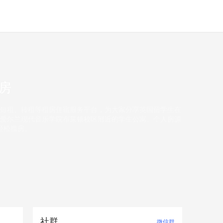
房
短租、转租等租房住宿服务平台，为大家分享英国留学生在
爱尔兰现代音乐学院布莱顿校区附近的学生公寓、个人房源
轻松租房。
社群
微信群