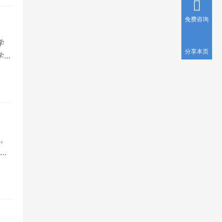
免费咨询
学
分享本页
学团
。
榜