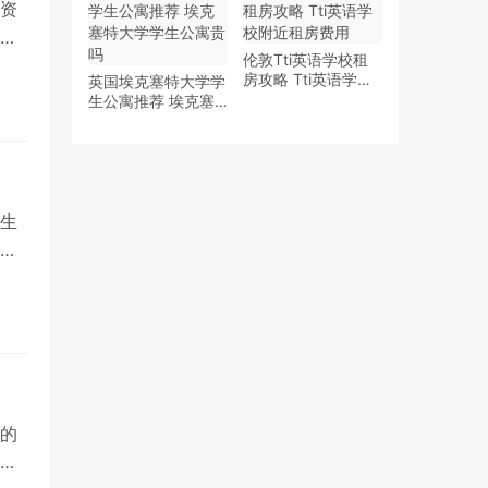
资
追
伦敦Tti英语学校租
房攻略 Tti英语学校
英国埃克塞特大学学
附近租房费用
生公寓推荐 埃克塞
特大学学生公寓贵吗
生
学
的
为