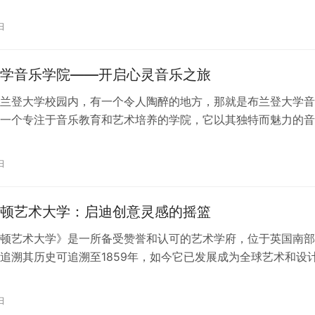
象征。为了传承和弘扬这一独特的文化…
日
学音乐学院——开启心灵音乐之旅
兰登大学校园内，有一个令人陶醉的地方，那就是布兰登大学音
一个专注于音乐教育和艺术培养的学院，它以其独特而魅力的音
吸引着无数音乐热爱者。 作为名副其…
日
顿艺术大学：启迪创意灵感的摇篮
顿艺术大学》是一所备受赞誉和认可的艺术学府，位于英国南部
追溯其历史可追溯至1859年，如今它已发展成为全球艺术和设
楚。这所学校以其开创性的课程、…
日