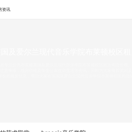
房资讯
英国及爱尔兰现代音乐学院布莱顿校区租
是专业提供布莱顿英国及爱尔兰现代音乐学院布莱顿校区附近周边长租、
注意事项，租房价格及学生公寓住宿生活等资讯，同时为大家推荐英国及
等长短租房信息，帮助大家在英国及爱尔兰现代音乐学院布莱顿校区周边