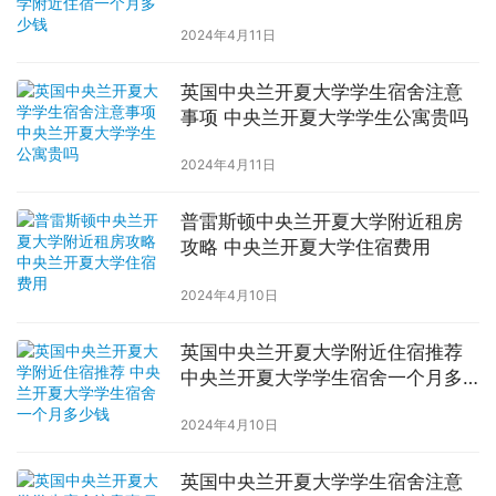
2024年4月11日
英国中央兰开夏大学学生宿舍注意
事项 中央兰开夏大学学生公寓贵吗
2024年4月11日
普雷斯顿中央兰开夏大学附近租房
攻略 中央兰开夏大学住宿费用
2024年4月10日
英国中央兰开夏大学附近住宿推荐
中央兰开夏大学学生宿舍一个月多
少钱
2024年4月10日
英国中央兰开夏大学学生宿舍注意