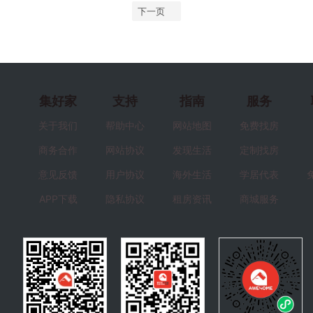
下一页
集好家
支持
指南
服务
关于我们
帮助中心
网站地图
免费找房
商务合作
网站协议
发现生活
定制找房
意见反馈
用户协议
海外生活
学居代表
APP下载
隐私协议
租房资讯
商城服务