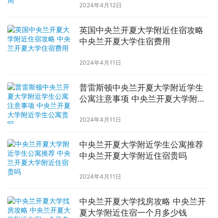
2024年4月12日
英国中央兰开夏大学附近住宿攻略
中央兰开夏大学住宿费用
2024年4月11日
普雷斯顿中央兰开夏大学附近学生
公寓注意事项 中央兰开夏大学附近
学生公寓贵吗
2024年4月11日
中央兰开夏大学附近学生公寓推荐
中央兰开夏大学附近住宿贵吗
2024年4月11日
中央兰开夏大学找房攻略 中央兰开
夏大学附近住宿一个月多少钱