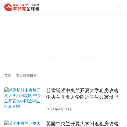
普雷斯顿租房
英国普雷斯顿租房专题是专业提供普雷斯顿长租、短租、转租
等租房住宿服务平台，为大家分享英国留学生在普雷斯顿租房
攻略，租房注意事项，租房价格及学生公寓住宿生活等资讯，
同时为大家推荐普雷斯顿学生公寓、个人房源出租转租等长短
租房信息，帮助大家在普雷斯顿轻松租房或转租。
首页
普雷斯顿租房
普雷斯顿中央兰开夏大学租房攻略
中央兰开夏大学附近学生公寓贵吗
2024年4月14日
英国中央兰开夏大学附近租房攻略