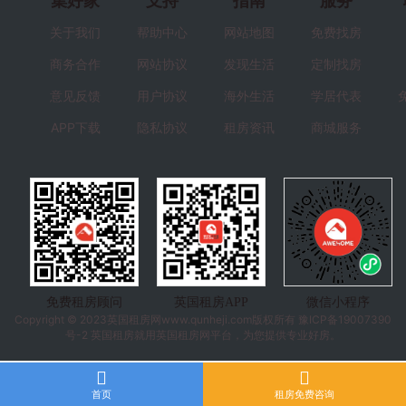
集好家
支持
指南
服务
关于我们
帮助中心
网站地图
免费找房
商务合作
网站协议
发现生活
定制找房
意见反馈
用户协议
海外生活
学居代表
APP下载
隐私协议
租房资讯
商城服务
免费租房顾问
英国租房APP
微信小程序
Copyright © 2023
英国租房
网www.qunheji.com版权所有
豫ICP备19007390
号-2
英国租房就用英国租房网平台，为您提供专业好房。
首页
租房免费咨询