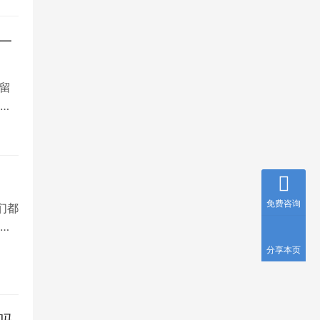
一
留
克
免费咨询
们都
斯
分享本页
吗