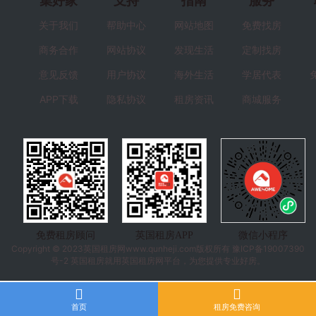
集好家
支持
指南
服务
关于我们
帮助中心
网站地图
免费找房
商务合作
网站协议
发现生活
定制找房
意见反馈
用户协议
海外生活
学居代表
APP下载
隐私协议
租房资讯
商城服务
免费租房顾问
英国租房APP
微信小程序
Copyright © 2023
英国租房
网www.qunheji.com版权所有
豫ICP备19007390
号-2
英国租房就用英国租房网平台，为您提供专业好房。
首页
租房免费咨询