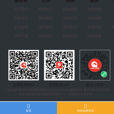
集好家
支持
指南
服务
关于我们
帮助中心
网站地图
免费找房
商务合作
网站协议
发现生活
定制找房
意见反馈
用户协议
海外生活
学居代表
APP下载
隐私协议
租房资讯
商城服务
免费租房顾问
英国租房APP
微信小程序
Copyright © 2023
英国租房
网www.qunheji.com版权所有
豫ICP备19007390
号-2
英国租房就用英国租房网平台，为您提供专业好房。
首页
租房免费咨询