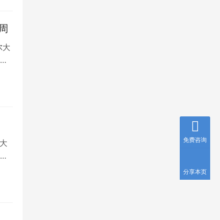
周
尔大
和
免费咨询
大
。
分享本页