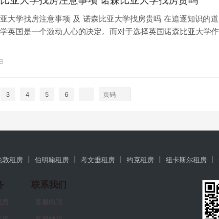
亚大学找房注意事项 及 诺森比亚大学找房贵吗 在追逐知识的道
学英国是一个激动人心的决定。而对于选择英国诺森比亚大学作
们来说，找到一个合适的住处显得…
日
3
4
5
6
伦敦租房
伯明翰租房
考文垂租房
约克租房
纽卡斯尔租房
务
联系我们
找房
客服电话
找房
客服邮箱