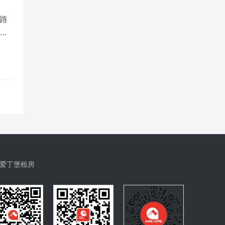
路
为
爱丁堡租房