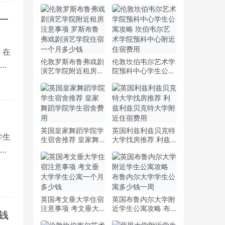
一
 在
伦敦罗斯布鲁弗戏剧
伦敦坎伯韦尔艺术学
演艺学院附近租房注
院预科中心学生公寓
意事项 罗斯布鲁弗
攻略 坎伯韦尔艺术
戏剧演艺学院住宿一
学院预科中心附近住
个月多少钱
宿费用
英国皇家舞蹈学院学
英国利兹利兹贝克特
学生
生宿舍推荐 皇家舞
大学找房推荐 利兹
蹈学院学生宿舍费用
利兹贝克特大学附近
纽
住宿费用
英国考文垂大学住宿
英国布鲁内尔大学附
注意事项 考文垂大
近学生公寓攻略 布
钱
学学生公寓一个月多
鲁内尔大学学生公寓