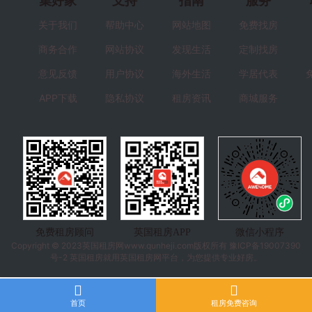
集好家
支持
指南
服务
关于我们
帮助中心
网站地图
免费找房
商务合作
网站协议
发现生活
定制找房
意见反馈
用户协议
海外生活
学居代表
APP下载
隐私协议
租房资讯
商城服务
免费租房顾问
英国租房APP
微信小程序
Copyright © 2023
英国租房
网www.qunheji.com版权所有
豫ICP备19007390
号-2
英国租房就用英国租房网平台，为您提供专业好房。
首页
租房免费咨询