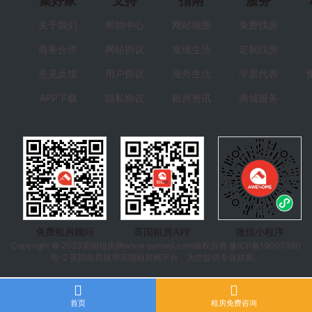
集好家
支持
指南
服务
关于我们
帮助中心
网站地图
免费找房
商务合作
网站协议
发现生活
定制找房
意见反馈
用户协议
海外生活
学居代表
APP下载
隐私协议
租房资讯
商城服务
免费租房顾问
英国租房APP
微信小程序
Copyright © 2023
英国租房
网www.qunheji.com版权所有
豫ICP备19007390
号-2
英国租房就用英国租房网平台，为您提供专业好房。
首页
租房免费咨询