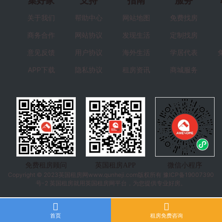
集好家
支持
指南
服务
关于我们
帮助中心
网站地图
免费找房
商务合作
网站协议
发现生活
定制找房
意见反馈
用户协议
海外生活
学居代表
APP下载
隐私协议
租房资讯
商城服务
免费租房顾问
英国租房APP
微信小程序
Copyright © 2023
英国租房
网www.qunheji.com版权所有
豫ICP备19007390
号-2
英国租房就用英国租房网平台，为您提供专业好房。
首页
租房免费咨询