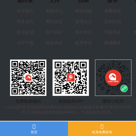
集好家
支持
指南
服务
关于我们
帮助中心
网站地图
免费找房
商务合作
网站协议
发现生活
定制找房
意见反馈
用户协议
海外生活
学居代表
APP下载
隐私协议
租房资讯
商城服务
免费租房顾问
英国租房APP
微信小程序
Copyright © 2023
英国租房
网www.qunheji.com版权所有
豫ICP备19007390
号-2
英国租房就用英国租房网平台，为您提供专业好房。
首页
租房免费咨询