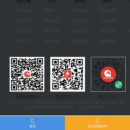
集好家
支持
指南
服务
关于我们
帮助中心
网站地图
免费找房
商务合作
网站协议
发现生活
定制找房
意见反馈
用户协议
海外生活
学居代表
APP下载
隐私协议
租房资讯
商城服务
免费租房顾问
英国租房APP
微信小程序
Copyright © 2023
英国租房
网www.qunheji.com版权所有
豫ICP备19007390
号-2
英国租房就用英国租房网平台，为您提供专业好房。
首页
租房免费咨询