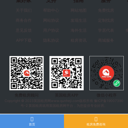
集好家
支持
指南
服务
关于我们
帮助中心
网站地图
免费找房
商务合作
网站协议
发现生活
定制找房
意见反馈
用户协议
海外生活
学居代表
APP下载
隐私协议
租房资讯
商城服务
免费租房顾问
英国租房APP
微信小程序
Copyright © 2023
英国租房
网www.qunheji.com版权所有
豫ICP备19007390
号-2
英国租房就用英国租房网平台，为您提供专业好房。
首页
租房免费咨询