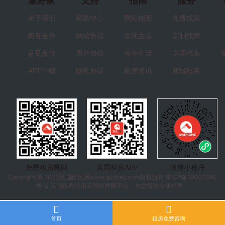
集好家
支持
指南
服务
关于我们
帮助中心
网站地图
免费找房
商务合作
网站协议
发现生活
定制找房
意见反馈
用户协议
海外生活
学居代表
APP下载
隐私协议
租房资讯
商城服务
免费租房顾问
英国租房APP
微信小程序
Copyright © 2023
英国租房
网www.qunheji.com版权所有
豫ICP备19007390
号-2
英国租房就用英国租房网平台，为您提供专业好房。
首页
租房免费咨询