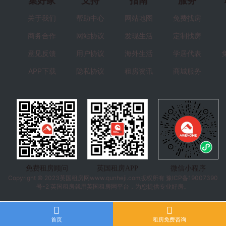
集好家
支持
指南
服务
关于我们
帮助中心
网站地图
免费找房
商务合作
网站协议
发现生活
定制找房
意见反馈
用户协议
海外生活
学居代表
APP下载
隐私协议
租房资讯
商城服务
免费租房顾问
英国租房APP
微信小程序
Copyright © 2023
英国租房
网www.qunheji.com版权所有
豫ICP备19007390
号-2
英国租房就用英国租房网平台，为您提供专业好房。
首页
租房免费咨询