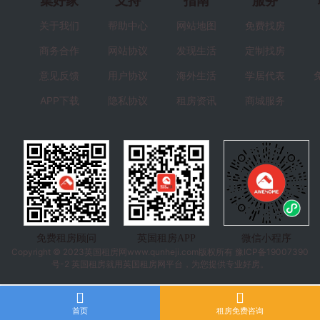
集好家
支持
指南
服务
关于我们
帮助中心
网站地图
免费找房
商务合作
网站协议
发现生活
定制找房
意见反馈
用户协议
海外生活
学居代表
APP下载
隐私协议
租房资讯
商城服务
免费租房顾问
英国租房APP
微信小程序
Copyright © 2023
英国租房
网www.qunheji.com版权所有
豫ICP备19007390
号-2
英国租房就用英国租房网平台，为您提供专业好房。
首页
租房免费咨询