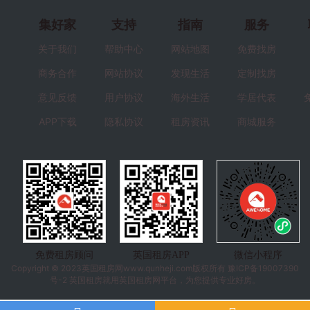
集好家
支持
指南
服务
关于我们
帮助中心
网站地图
免费找房
商务合作
网站协议
发现生活
定制找房
意见反馈
用户协议
海外生活
学居代表
APP下载
隐私协议
租房资讯
商城服务
免费租房顾问
英国租房APP
微信小程序
Copyright © 2023
英国租房
网www.qunheji.com版权所有
豫ICP备19007390
号-2
英国租房就用英国租房网平台，为您提供专业好房。