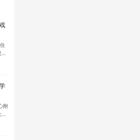
戏
住
是留
学
心附
众多