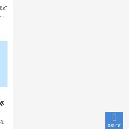
集好
将
多
在
免费咨询