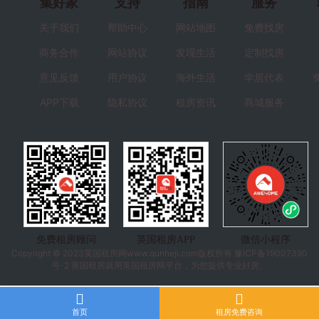
集好家
支持
指南
服务
关于我们
帮助中心
网站地图
免费找房
商务合作
网站协议
发现生活
定制找房
意见反馈
用户协议
海外生活
学居代表
APP下载
隐私协议
租房资讯
商城服务
免费租房顾问
英国租房APP
微信小程序
Copyright © 2023
英国租房
网www.qunheji.com版权所有
豫ICP备19007390
号-2
英国租房就用英国租房网平台，为您提供专业好房。
首页
租房免费咨询