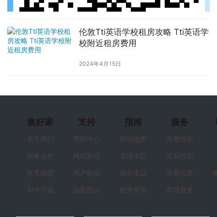
伦敦Tti英语学校租房攻略 Tti英语学
校附近租房费用
2024年4月15日
集好家
支持
指南
服务
关于我们
帮助中心
网站地图
免费找房
商务合作
网站协议
发现生活
定制找房
意见反馈
用户协议
海外生活
学居代表
APP下载
隐私协议
租房资讯
商城服务