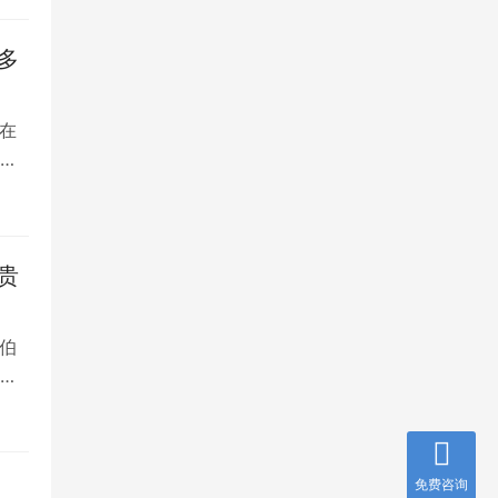
多
在
是
贵
伯
，
免费咨询