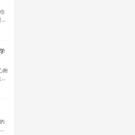
住
是留
学
心附
众多
的
院