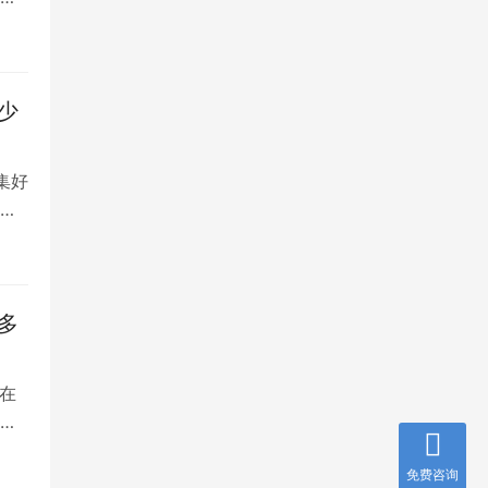
少
集好
将
多
在
是
免费咨询