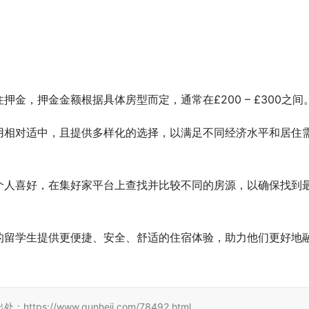
金，押金金额根据具体房型而定，通常在£200 – £300之间
用相对适中，且提供多样化的选择，以满足不同经济水平和居住
个人喜好，在集好家平台上查找并比较不同的房源，以确保找到
的留学生提供更便捷、安全、舒适的住宿体验，助力他们更好地
//www.qunheji.com/78492.html