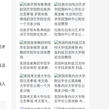
伦敦罗斯布鲁弗戏剧
伦敦坎伯韦尔艺术学
演艺学院附近租房注
院预科中心学生公寓
。
意事项 罗斯布鲁弗
攻略 坎伯韦尔艺术
戏剧演艺学院住宿一
学院预科中心附近住
需求
个月多少钱
宿费用
英国皇家舞蹈学院学
英国利兹利兹贝克特
最适
生宿舍推荐 皇家舞
大学找房推荐 利兹
蹈学院学生宿舍费用
利兹贝克特大学附近
住宿费用
融入
英国考文垂大学住宿
英国布鲁内尔大学附
注意事项 考文垂大
近学生公寓攻略 布
学学生公寓一个月多
鲁内尔大学学生公寓