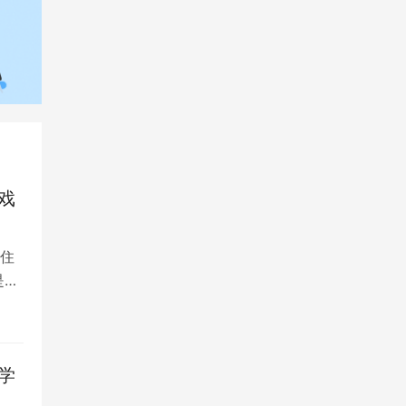
戏
住
是留
学