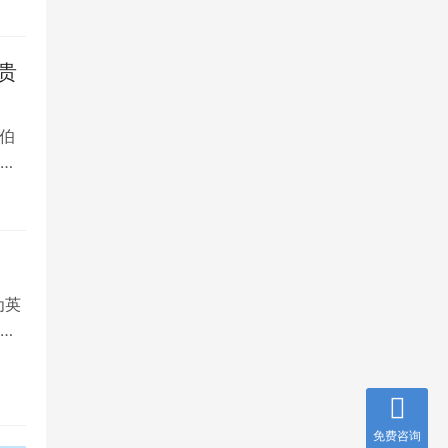
贵
伯
，
为英
就
免费咨询