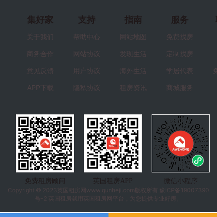
集好家
支持
指南
服务
关于我们
帮助中心
网站地图
免费找房
商务合作
网站协议
发现生活
定制找房
意见反馈
用户协议
海外生活
学居代表
APP下载
隐私协议
租房资讯
商城服务
免费租房顾问
英国租房APP
微信小程序
Copyright © 2023
英国租房
网www.qunheji.com版权所有
豫ICP备19007390
号-2
英国租房就用英国租房网平台，为您提供专业好房。