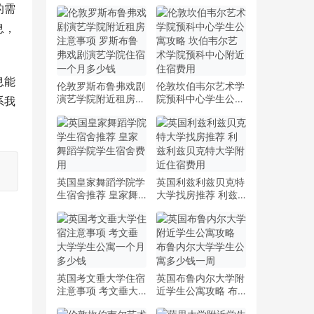
的需
息，
息能
伦敦罗斯布鲁弗戏剧
伦敦坎伯韦尔艺术学
演艺学院附近租房注
院预科中心学生公寓
系我
意事项 罗斯布鲁弗
攻略 坎伯韦尔艺术
戏剧演艺学院住宿一
学院预科中心附近住
个月多少钱
宿费用
英国皇家舞蹈学院学
英国利兹利兹贝克特
生宿舍推荐 皇家舞
大学找房推荐 利兹
蹈学院学生宿舍费用
利兹贝克特大学附近
住宿费用
英国考文垂大学住宿
英国布鲁内尔大学附
注意事项 考文垂大
近学生公寓攻略 布
学学生公寓一个月多
鲁内尔大学学生公寓