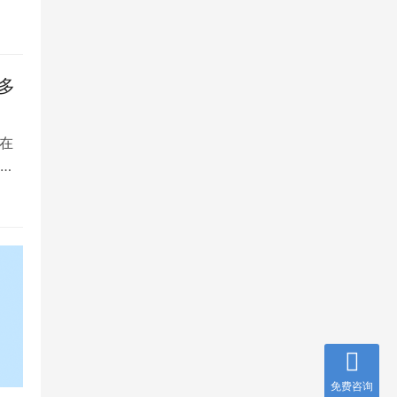
多
在
是
免费咨询