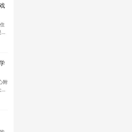
戏
住
是留
学
心附
众多
的