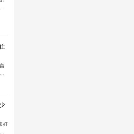
院
住
留
大
少
集好
将