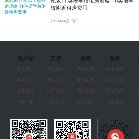
伦敦Tti英语学校租房攻略 Tti英语学
校附近租房费用
2024年4月15日
集好家
支持
指南
服务
关于我们
帮助中心
网站地图
免费找房
商务合作
网站协议
发现生活
定制找房
意见反馈
用户协议
海外生活
学居代表
APP下载
隐私协议
租房资讯
商城服务