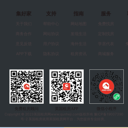
集好家
支持
指南
服务
关于我们
帮助中心
网站地图
免费找房
商务合作
网站协议
发现生活
定制找房
意见反馈
用户协议
海外生活
学居代表
APP下载
隐私协议
租房资讯
商城服务
免费租房顾问
英国租房APP
微信小程序
Copyright © 2023
英国租房
网www.qunheji.com版权所有
豫ICP备19007390
号-2
英国租房就用英国租房网平台，为您提供专业好房。