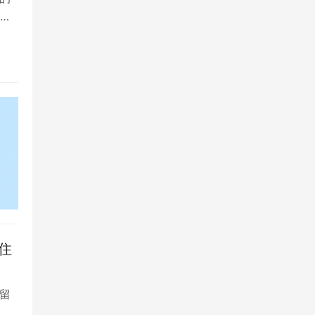
院
住
留
大