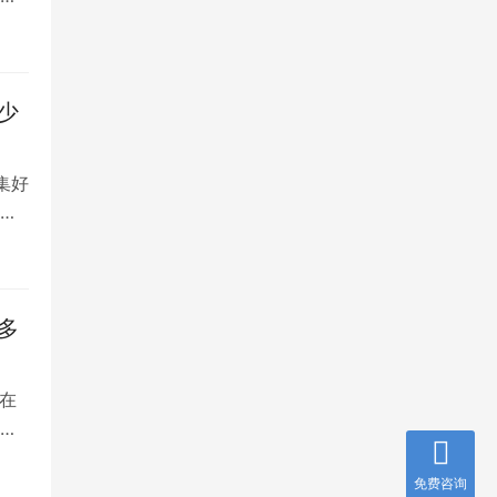
少
集好
将
多
在
是
免费咨询