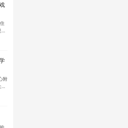
戏
住
是留
学
心附
众多
的