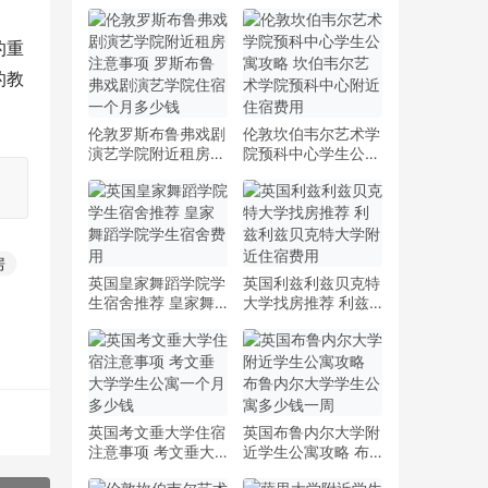
的重
的教
伦敦罗斯布鲁弗戏剧
伦敦坎伯韦尔艺术学
演艺学院附近租房注
院预科中心学生公寓
意事项 罗斯布鲁弗
攻略 坎伯韦尔艺术
戏剧演艺学院住宿一
学院预科中心附近住
个月多少钱
宿费用
房
英国皇家舞蹈学院学
英国利兹利兹贝克特
生宿舍推荐 皇家舞
大学找房推荐 利兹
蹈学院学生宿舍费用
利兹贝克特大学附近
住宿费用
英国考文垂大学住宿
英国布鲁内尔大学附
注意事项 考文垂大
近学生公寓攻略 布
学学生公寓一个月多
鲁内尔大学学生公寓