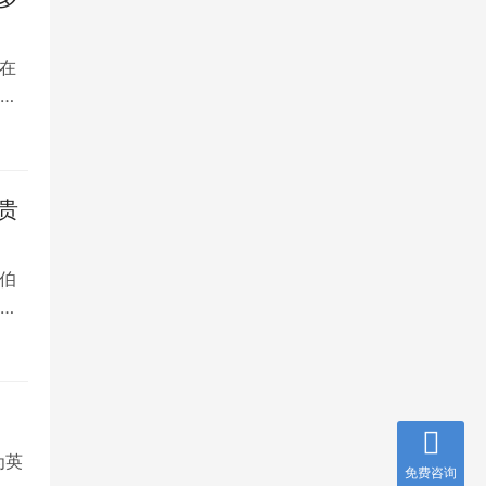
在
是
贵
伯
，
为英
免费咨询