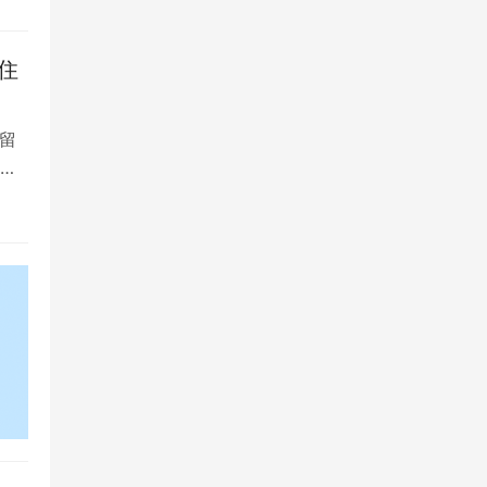
住
留
大