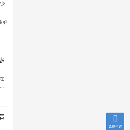
少
集好
将
多
在
是
贵
免费咨询