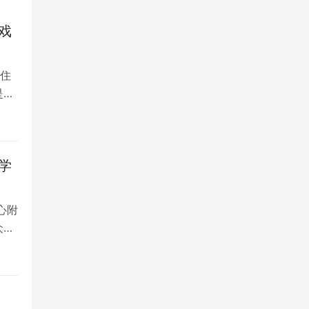
戏
住
是留
学
心附
众多