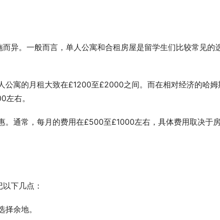
施而异。一般而言，单人公寓和合租房屋是留学生们比较常见的
公寓的月租大致在£1200至£2000之间。而在相对经济的哈姆
00左右。
。通常，每月的费用在£500至£1000左右，具体费用取决于
记以下几点：
选择余地。