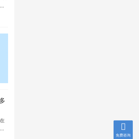
将
多
在
是
免费咨询