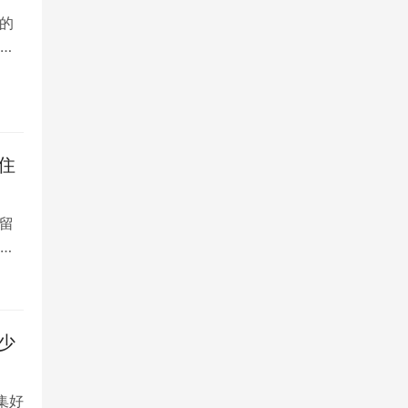
的
院
住
留
大
少
集好