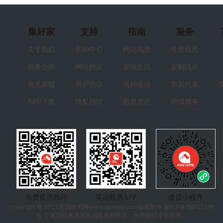
集好家
支持
指南
服务
关于我们
帮助中心
网站地图
免费找房
商务合作
网站协议
发现生活
定制找房
意见反馈
用户协议
海外生活
学居代表
APP下载
隐私协议
租房资讯
商城服务
免费租房顾问
英国租房APP
微信小程序
Copyright © 2023
英国租房
网www.qunheji.com版权所有
豫ICP备19007390
号-2
英国租房就用英国租房网平台，为您提供专业好房。