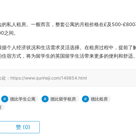
私人租房。一般而言，整套公寓的月租价格在£及500-£800
00之间。
根据个人经济状况和生活需求灵活选择。在租房过程中，提前了
的住宿方式，将为留学生的英国留学生活带来更多的便利和舒适
//www.qunheji.com/149854.html
德比学生公寓
德比留学租房
德比租房
房
赞
(0)