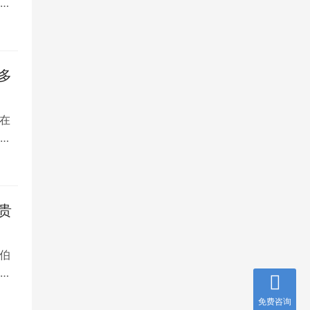
将
多
在
是
贵
伯
，
免费咨询