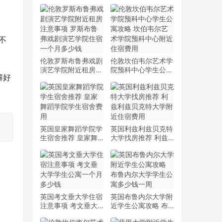
不
伦敦罗斯布鲁弗戏剧
伦敦坎伯韦尔艺术学
演艺学院附近租房注
院预科中心学生公寓
解好
意事项 罗斯布鲁弗
攻略 坎伯韦尔艺术
戏剧演艺学院住宿一
学院预科中心附近住
。
个月多少钱
宿费用
英国皇家舞蹈学院学
英国利兹利兹贝克特
生宿舍推荐 皇家舞
大学找房推荐 利兹
蹈学院学生宿舍费用
利兹贝克特大学附近
住宿费用
英国考文垂大学住宿
英国布鲁内尔大学附
注意事项 考文垂大
近学生公寓攻略 布
学学生公寓一个月多
鲁内尔大学学生公寓