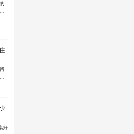
的
院
住
留
大
少
集好