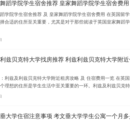
舞蹈学院学生宿舍推荐 皇家舞蹈学院学生宿舍费用
蹈学院学生宿舍推荐 及 皇家舞蹈学院学生宿舍费用 在英国留学
择合适的住所至关重要，尤其是对于那些就读于英国皇家舞蹈学
。为了帮助你更好地了解并选择理…
日
利兹贝克特大学找房推荐 利兹利兹贝克特大学附近
：利兹及利兹贝克特大学附近租房攻略 及 住宿费用一览 在英国
个理想的住所是学生生活中至关重要的一环。利兹及利兹贝克特
称利兹贝大）作为英国一所卓越的…
日
垂大学住宿注意事项 考文垂大学学生公寓一个月多