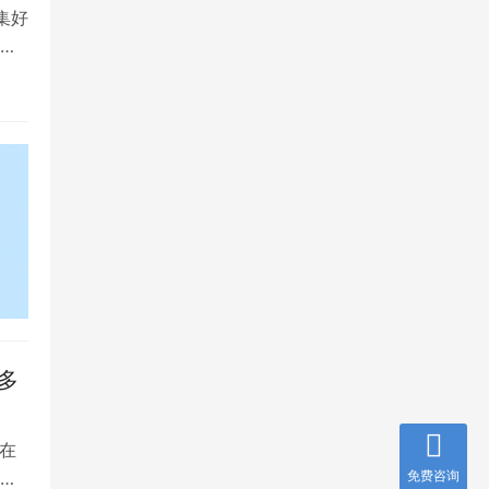
集好
将
多
在
是
免费咨询