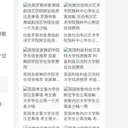
获取
伦敦罗斯布鲁弗戏剧
伦敦坎伯韦尔艺术学
演艺学院附近租房注
院预科中心学生公寓
意事项 罗斯布鲁弗
攻略 坎伯韦尔艺术
戏剧演艺学院住宿一
学院预科中心附近住
个过
个月多少钱
宿费用
英国皇家舞蹈学院学
英国利兹利兹贝克特
生宿舍推荐 皇家舞
大学找房推荐 利兹
蹈学院学生宿舍费用
利兹贝克特大学附近
住宿费用
房
英国考文垂大学住宿
英国布鲁内尔大学附
注意事项 考文垂大
近学生公寓攻略 布
学学生公寓一个月多
鲁内尔大学学生公寓