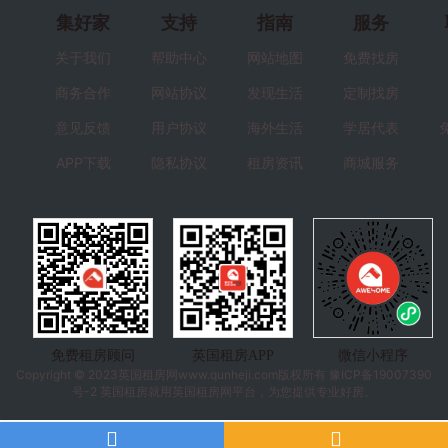
集好家
支持
指南
服务
关于我们
帮助中心
网站地图
免费找房
商务合作
网站协议
发现生活
定制找房
意见反馈
用户协议
海外生活
学居代表
APP下载
隐私协议
租房资讯
商城服务
免费租房顾问
英国租房APP
微信小程序
Copyright © 2023
英国租房
网www.qunheji.com版权所有
豫ICP备19007390
号-2
英国租房就用英国租房网平台，为您提供专业好房。