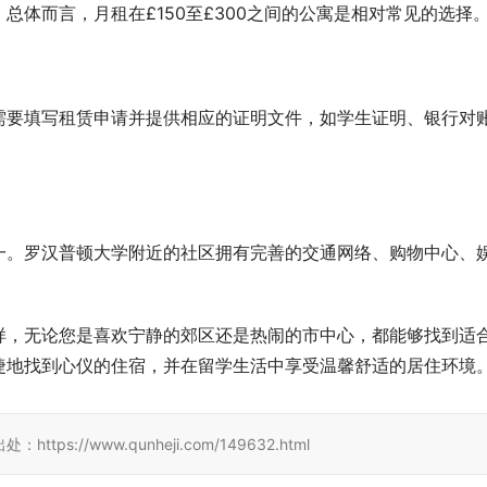
体而言，月租在£150至£300之间的公寓是相对常见的选择
需要填写租赁申请并提供相应的证明文件，如学生证明、银行对
一。罗汉普顿大学附近的社区拥有完善的交通网络、购物中心、
样，无论您是喜欢宁静的郊区还是热闹的市中心，都能够找到适
捷地找到心仪的住宿，并在留学生活中享受温馨舒适的居住环境
//www.qunheji.com/149632.html