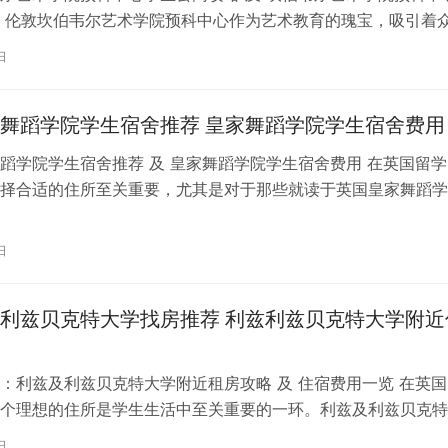
 伦敦坎伯韦尔艺术学院预科中心作为艺术教育的瑰宝，吸引着
习。对于即将踏上留学征程的同…
日
舞蹈学院学生宿舍推荐 皇家舞蹈学院学生宿舍费用
蹈学院学生宿舍推荐 及 皇家舞蹈学院学生宿舍费用 在英国留学
择合适的住所至关重要，尤其是对于那些就读于英国皇家舞蹈学
。为了帮助你更好地了解并选择理…
日
利兹贝克特大学找房推荐 利兹利兹贝克特大学附近
：利兹及利兹贝克特大学附近租房攻略 及 住宿费用一览 在英国
个理想的住所是学生生活中至关重要的一环。利兹及利兹贝克特
称利兹贝大）作为英国一所卓越的…
日