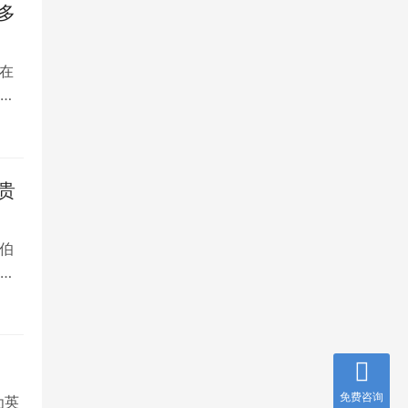
多
在
是
贵
伯
，
免费咨询
为英