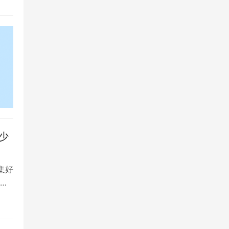
少
集好
将