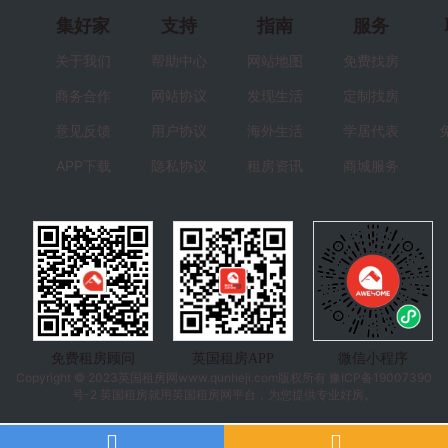
集好家
支持
指南
服务
关于我们
帮助中心
网站地图
免费找房
商务合作
网站协议
发现生活
定制找房
意见反馈
用户协议
海外生活
学居代表
APP下载
隐私协议
租房资讯
商城服务
免费租房顾问
英国租房APP
微信小程序
Copyright © 2023
英国租房
网www.qunheji.com版权所有
豫ICP备19007390
号-2
英国租房就用英国租房网平台，为您提供专业好房。