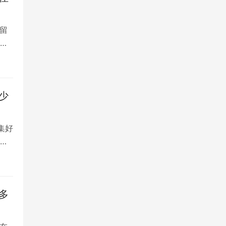
留
大
少
集好
将
多