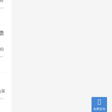
在
是
贵
伯
，
为英
就
免费咨询