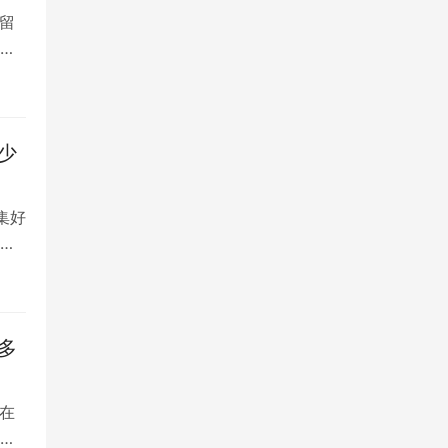
留
大
少
集好
将
多
在
是