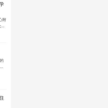
学
心附
众多
的
院
住