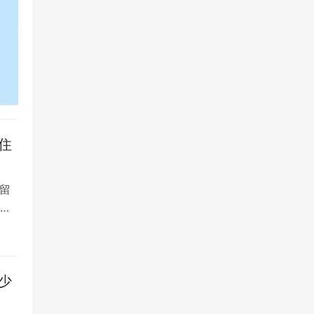
住
留
大
少