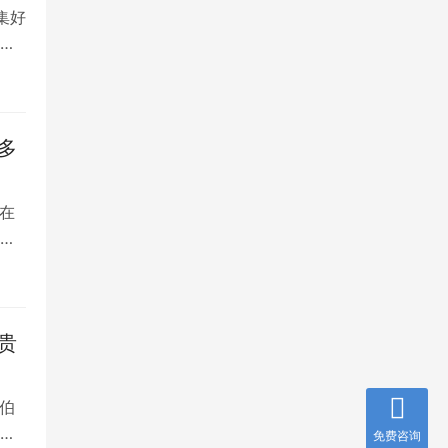
集好
将
多
在
是
贵
伯
，
免费咨询