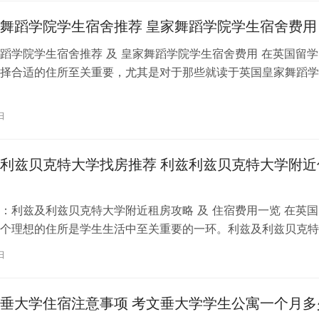
舞蹈学院学生宿舍推荐 皇家舞蹈学院学生宿舍费用
蹈学院学生宿舍推荐 及 皇家舞蹈学院学生宿舍费用 在英国留学
择合适的住所至关重要，尤其是对于那些就读于英国皇家舞蹈学
。为了帮助你更好地了解并选择理…
日
利兹贝克特大学找房推荐 利兹利兹贝克特大学附近
：利兹及利兹贝克特大学附近租房攻略 及 住宿费用一览 在英国
个理想的住所是学生生活中至关重要的一环。利兹及利兹贝克特
称利兹贝大）作为英国一所卓越的…
日
垂大学住宿注意事项 考文垂大学学生公寓一个月多