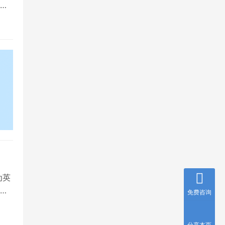
，
为英
就
免费咨询
分享本页