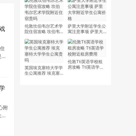
少钱
多少钱一周
伦敦坎伯韦尔艺术学
萨里大学附近学生公
戏
院住宿攻略 坎伯韦
寓注意事项 萨里大
尔艺术学院附近住宿
学附近学生公寓价格
贵吗
住
是留
伦敦Tti英语学校租
房攻略 Tti英语学校
英国埃克塞特大学学
附近租房费用
生公寓推荐 埃克塞
特大学学生公寓贵吗
学
心附
众多