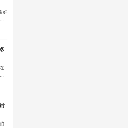
集好
将
多
在
是
贵
伯