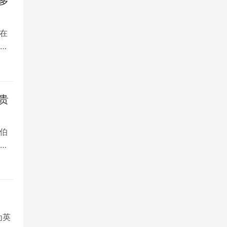
多
在
是
贵
伯
，
为英