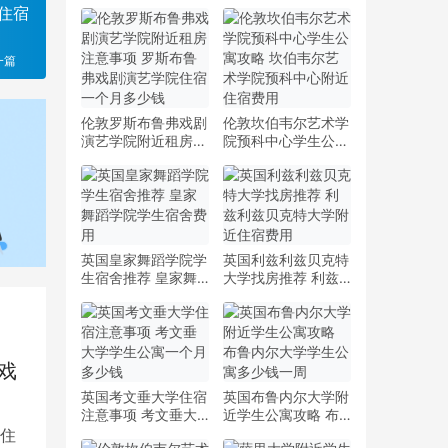
住宿
一篇
伦敦罗斯布鲁弗戏剧
伦敦坎伯韦尔艺术学
演艺学院附近租房注
院预科中心学生公寓
意事项 罗斯布鲁弗
攻略 坎伯韦尔艺术
戏剧演艺学院住宿一
学院预科中心附近住
个月多少钱
宿费用
英国皇家舞蹈学院学
英国利兹利兹贝克特
生宿舍推荐 皇家舞
大学找房推荐 利兹
蹈学院学生宿舍费用
利兹贝克特大学附近
住宿费用
戏
英国考文垂大学住宿
英国布鲁内尔大学附
注意事项 考文垂大
近学生公寓攻略 布
学学生公寓一个月多
鲁内尔大学学生公寓
住