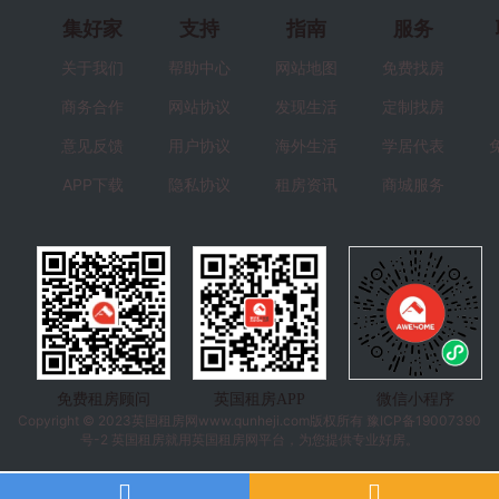
集好家
支持
指南
服务
关于我们
帮助中心
网站地图
免费找房
商务合作
网站协议
发现生活
定制找房
意见反馈
用户协议
海外生活
学居代表
APP下载
隐私协议
租房资讯
商城服务
免费租房顾问
英国租房APP
微信小程序
Copyright © 2023
英国租房
网www.qunheji.com版权所有
豫ICP备19007390
号-2
英国租房就用英国租房网平台，为您提供专业好房。