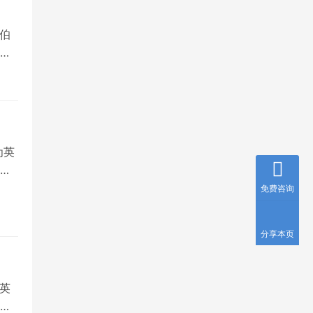
伯
，
为英
就
免费咨询
分享本页
英
国