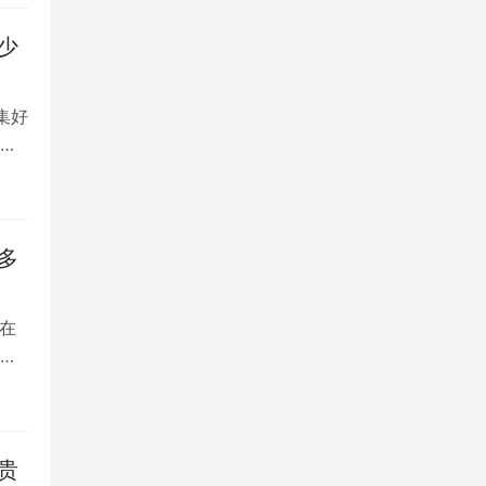
少
集好
将
多
在
是
贵