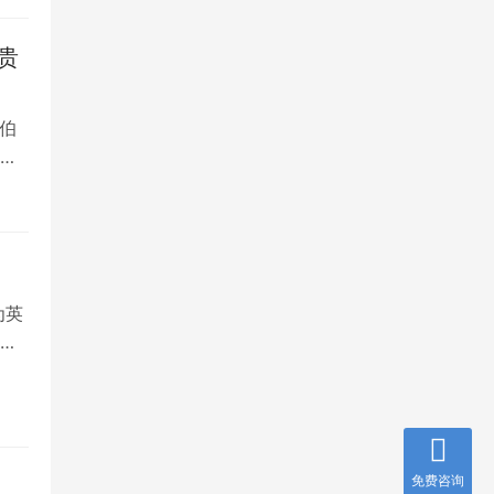
贵
伯
，
为英
就
免费咨询