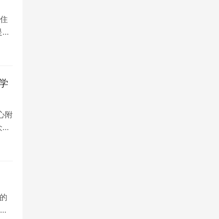
住
是留
学
心附
众多
的
院