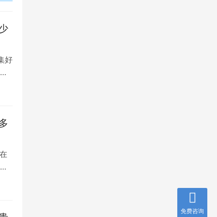
少
集好
将
多
在
是
免费咨询