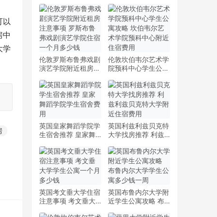
可以
房中
大学
伦敦罗斯布鲁弗戏剧
伦敦坎伯韦尔艺术学
演艺学院附近租房注
院预科中心学生公寓
意事项 罗斯布鲁弗
攻略 坎伯韦尔艺术
戏剧演艺学院住宿一
学院预科中心附近住
个月多少钱
宿费用
英国皇家舞蹈学院学
英国利兹利兹贝克特
房
生宿舍推荐 皇家舞
大学找房推荐 利兹
蹈学院学生宿舍费用
利兹贝克特大学附近
住宿费用
英国考文垂大学住宿
英国布鲁内尔大学附
注意事项 考文垂大
近学生公寓攻略 布
学学生公寓一个月多
鲁内尔大学学生公寓