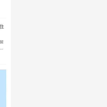
住
留
大