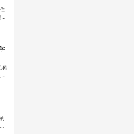
住
是留
学
心附
众多
的
院