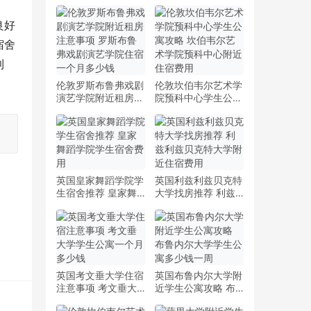
良好
宿舍
利
。
伦敦罗斯布鲁弗戏剧
伦敦坎伯韦尔艺术学
演艺学院附近租房注
院预科中心学生公寓
意事项 罗斯布鲁弗
攻略 坎伯韦尔艺术
戏剧演艺学院住宿一
学院预科中心附近住
个月多少钱
宿费用
英国皇家舞蹈学院学
英国利兹利兹贝克特
生宿舍推荐 皇家舞
大学找房推荐 利兹
蹈学院学生宿舍费用
利兹贝克特大学附近
住宿费用
英国考文垂大学住宿
英国布鲁内尔大学附
注意事项 考文垂大
近学生公寓攻略 布
学学生公寓一个月多
鲁内尔大学学生公寓