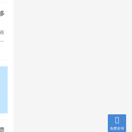
多
在
是
免费咨询
贵